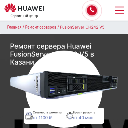
Сервисный центр
/
/
FusionServer CH242 V5
Главная
Ремонт серверов
Ремонт сервера Huawei
FusionServer CH242 V5 в
Казани
Стоимость ремонта
Время ремонта
от 1100 ₽
от 40 мин